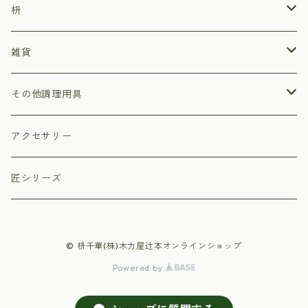
枡
ひのき枡
雑貨
杉枡
ストラップ
その他調理用具
デザイン枡
小物入れ
まな板
アクセサリー
福枡
プリザーブドフラワーアレンジ枡
ペン立て
押しずし型
匠シリーズ
祝枡
丸枡
© 枡千華(株)木力屋辻本オンラインショップ
寿枡
Powered by
オリジナルデザイン枡