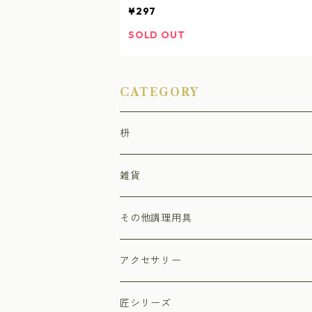
¥297
SOLD OUT
CATEGORY
枡
ひのき枡
雑貨
杉枡
ストラップ
その他調理用具
デザイン枡
小物入れ
まな板
アクセサリー
福枡
プリザーブドフラワーアレンジ枡
ペン立て
押しずし型
匠シリーズ