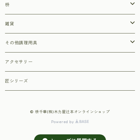
枡
ひのき枡
雑貨
杉枡
ストラップ
その他調理用具
デザイン枡
小物入れ
まな板
アクセサリー
福枡
プリザーブドフラワーアレンジ枡
ペン立て
押しずし型
匠シリーズ
祝枡
丸枡
© 枡千華(株)木力屋辻本オンラインショップ
寿枡
Powered by
オリジナルデザイン枡