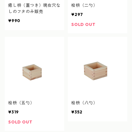
癒し枡（蓋つき）現在穴な
桧枡（二勺）
しのフタのみ販売
¥297
¥990
SOLD OUT
桧枡（五勺）
桧枡（八勺）
¥319
¥352
SOLD OUT