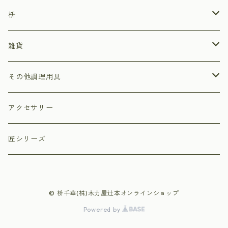
枡
ひのき枡
雑貨
杉枡
ストラップ
その他調理用具
デザイン枡
小物入れ
まな板
アクセサリー
福枡
プリザーブドフラワーアレンジ枡
ペン立て
押しずし型
匠シリーズ
祝枡
丸枡
© 枡千華(株)木力屋辻本オンラインショップ
寿枡
Powered by
オリジナルデザイン枡