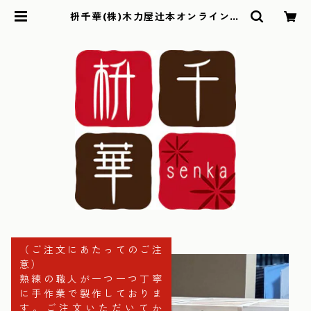
枡千華(株)木力屋辻本オンラインシ
ョップ
（ご注文にあたってのご注
意）
熟練の職人が一つ一つ丁寧
に手作業で製作しておりま
す。ご注文いただいてか