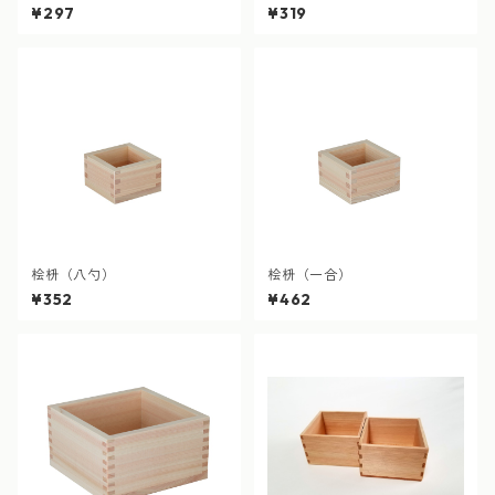
¥297
¥319
桧枡（八勺）
桧枡（一合）
¥352
¥462