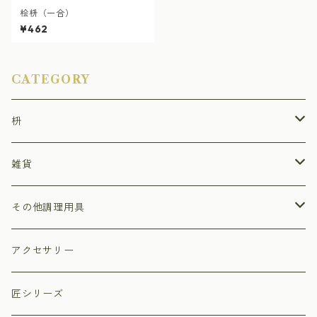
桧枡（一合）
¥462
CATEGORY
枡
ひのき枡
雑貨
杉枡
ストラップ
その他調理用具
デザイン枡
小物入れ
まな板
アクセサリー
福枡
プリザーブドフラワーアレンジ枡
ペン立て
押しずし型
匠シリーズ