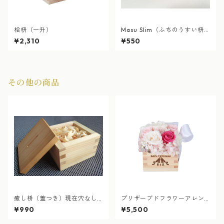
桧枡（一升）
Masu Slim（ふちのうすい枡
新登場！）
¥2,310
¥550
その他の商品
癒し枡（蓋つき）現在穴なし
プリザーブドフラワーアレン
のフタのみ販売
ジ枡（一合枡）
¥990
¥5,500