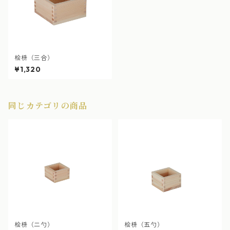
桧枡（三合）
¥1,320
同じカテゴリの商品
桧枡（二勺）
桧枡（五勺）