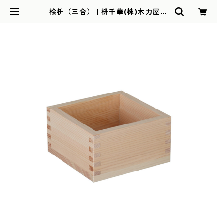
桧枡（三合） | 枡千華(株)木力屋辻
本オンラインショップ