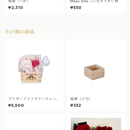
桧枡（一升）
Masu Slim（ふちのうすい枡
新登場！）
¥2,310
¥550
その他の商品
プリザーブドフラワーアレン
桧枡（八勺）
ジ枡（一合枡）
¥5,500
¥352