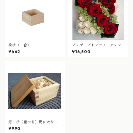
桧枡（一合）
プリザーブドフラワーアレン
ジ枡 ご注文いただいてから
¥462
¥16,500
製作します
癒し枡（蓋つき）現在穴なし
のフタのみ販売
¥990