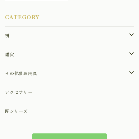
CATEGORY
枡
ひのき枡
雑貨
杉枡
ストラップ
その他調理用具
デザイン枡
小物入れ
まな板
アクセサリー
福枡
プリザーブドフラワーアレンジ枡
ペン立て
押しずし型
匠シリーズ
祝枡
丸枡