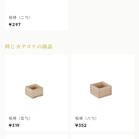
桧枡（二勺）
¥297
同じカテゴリの商品
桧枡（五勺）
桧枡（八勺）
¥319
¥352