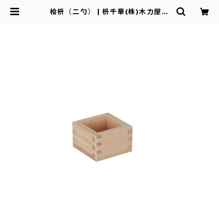
桧枡（二勺） | 枡千華(株)木力屋辻
本オンラインショップ